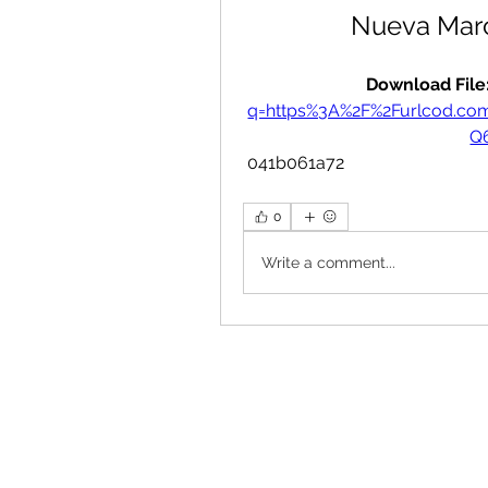
Nueva Marc
Download File:
q=https%3A%2F%2Furlcod.c
Q
 041b061a72
0
Write a comment...