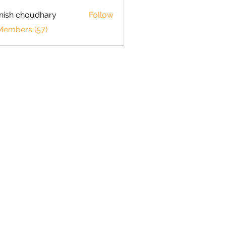
ish choudhary
Follow
 Members (57)