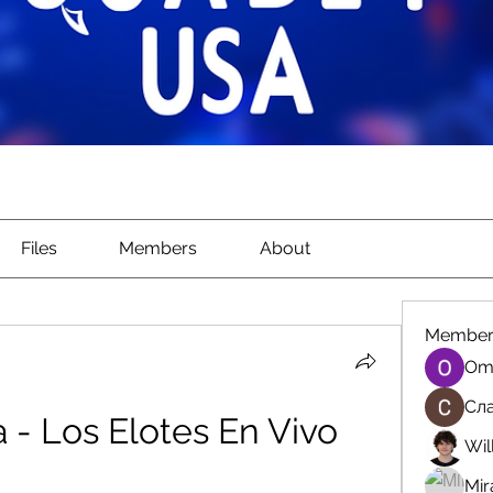
Files
Members
About
Member
Om
Сла
- Los Elotes En Vivo
Wil
Mir