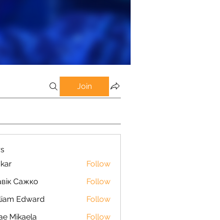
Join
s
kar
Follow
вік Сажко
Follow
liam Edward
Follow
ae Mikaela
Follow