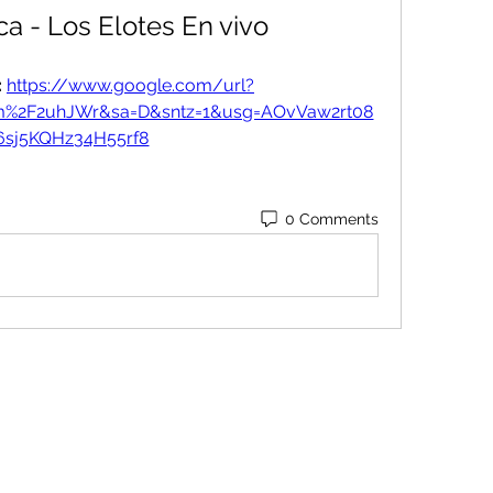
a - Los Elotes En vivo
 
https://www.google.com/url?
om%2F2uhJWr&sa=D&sntz=1&usg=AOvVaw2rt08
6sj5KQHz34H55rf8
0 Comments
Contact
Orders@QuabitUSA.com