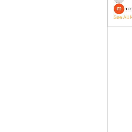
man
See All